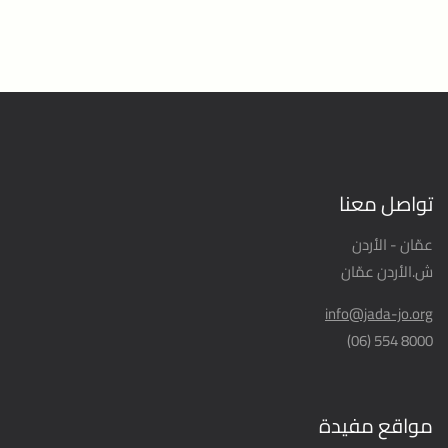
تواصل معنا
عمّان - الأردن
ش.الأردن عمّان
info@jada-jo.org
8000 554 (06)
مواقع مفيدة